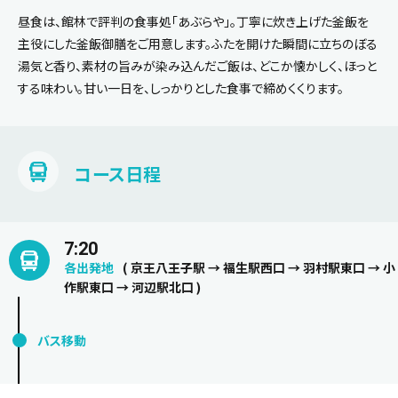
昼食は、館林で評判の食事処「あぶらや」。丁寧に炊き上げた釜飯を
主役にした釜飯御膳をご用意します。ふたを開けた瞬間に立ちのぼる
湯気と香り、素材の旨みが染み込んだご飯は、どこか懐かしく、ほっと
する味わい。甘い一日を、しっかりとした食事で締めくくります。
コース日程
7:20
各出発地
( 京王八王子駅 → 福生駅西口 → 羽村駅東口 → 小
作駅東口 → 河辺駅北口 )
バス移動