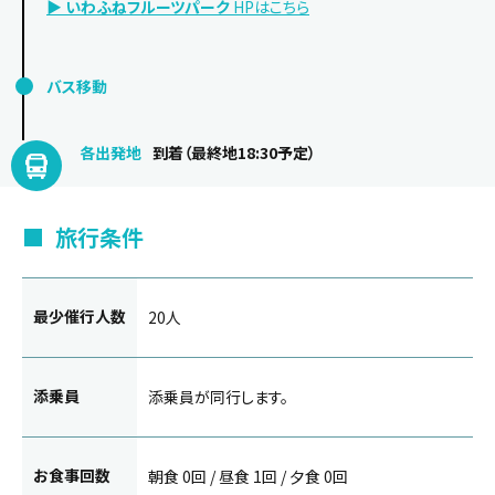
▶
いわふねフルーツパーク
HPはこちら
バス移動
各出発地
到着（最終地18:30予定）
旅行条件
最少催行人数
20人
添乗員
添乗員が同行します。
お食事回数
朝食 0回 / 昼食 1回 / 夕食 0回