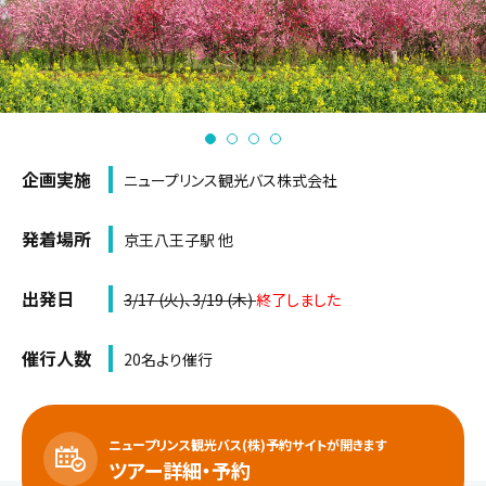
企画実施
ニュープリンス観光バス株式会社
発着場所
京王八王子駅 他
出発日
3/17 (火)、3/19 (木)
終了しました
催行人数
20名より催行
ニュープリンス観光バス(株)予約サイトが開きます
ツアー詳細・予約