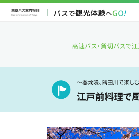
高速バス・貸切バスで
～春爛漫、隅田川で楽し
江戸前料理で