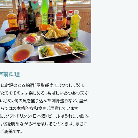
戸前料理
に定評のある船宿「屋形船 釣庄（つりしょう）」。
たてをそのまま楽しめる、香ばしいあつあつ天ぷ
はじめ、旬の魚を盛り込んだ刺身盛りなど、 屋形
らではの本格的な和食をご用意しています。
に、ソフトドリンク・日本酒・ビールはうれしい飲み
。桜を眺めながら杯を傾けるひとときは、 まさに
ご褒美です。