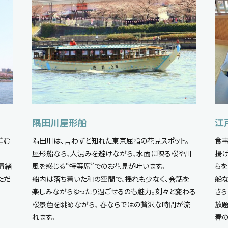
隅田川屋形船
江
隅田川は、言わずと知れた東京屈指の花見スポット。
進む
食事
屋形船なら、人混みを避けながら、水面に映る桜や川
揚げ
風を感じる“特等席”でのお花見が叶います。
情緒
らを
船内は落ち着いた和の空間で、揺れも少なく、会話を
ただ
船な
楽しみながらゆったり過ごせるのも魅力。刻々と変わる
さら
桜景色を眺めながら、 春ならではの贅沢な時間が流
放題
れます。
春の