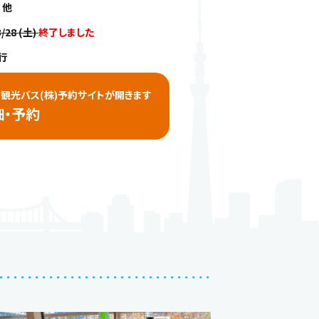
 他
3/28 (土)
終了しました
行
観光バス(株)予約サイトが開きます
細・予約