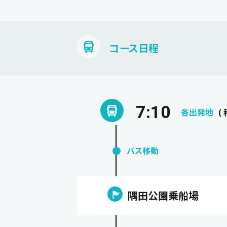
コース日程
7:10
各出発地
(
バス移動
隅田公園乗船場