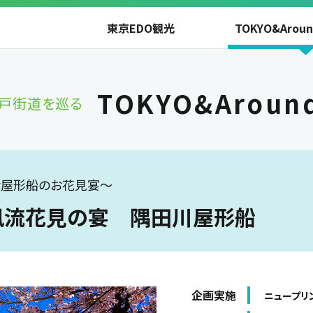
東京EDO観光
TOKYO&Arou
TOKYO&Aroun
江戸街道を巡る
む屋形船のお花見宴～
風流花見の宴 隅田川屋形船
企画実施
ニュープリ