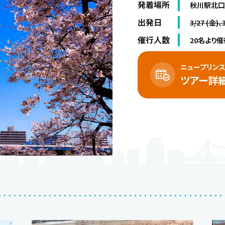
発着場所
秋川駅北口
出発日
3/27 (金)、
催行人数
20名より催
ニュープリンス
ツアー詳