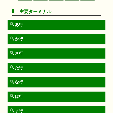
主要ターミナル
あ行
か行
さ行
た行
な行
は行
ま行