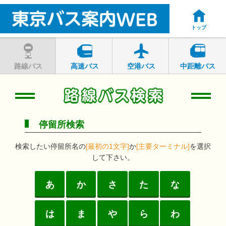
トップ
路線バス
高速バス
空港バス
中距離バス
停留所検索
検索したい停留所名の
[最初の1文字]
か
[主要ターミナル]
を選択
して下さい。
あ
か
さ
た
な
は
ま
や
ら
わ