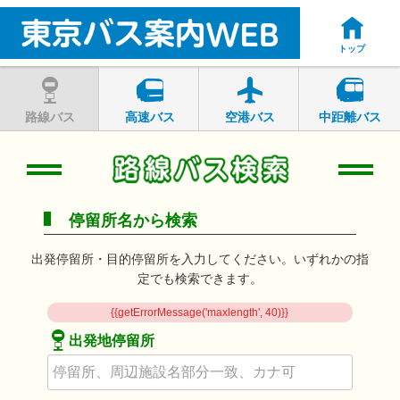
トップ
路線バス
高速バス
空港バス
中距離バス
停留所名から検索
出発停留所・目的停留所を入力してください。いずれかの指
定でも検索できます。
{{getErrorMessage('maxlength', 40)}}
出発地停留所