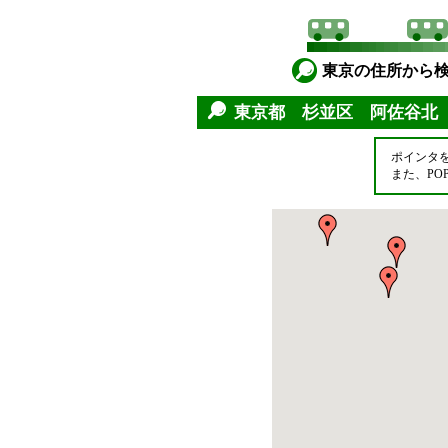
東京の住所から
東京都 杉並区 阿佐谷北
ポインタ
また、P